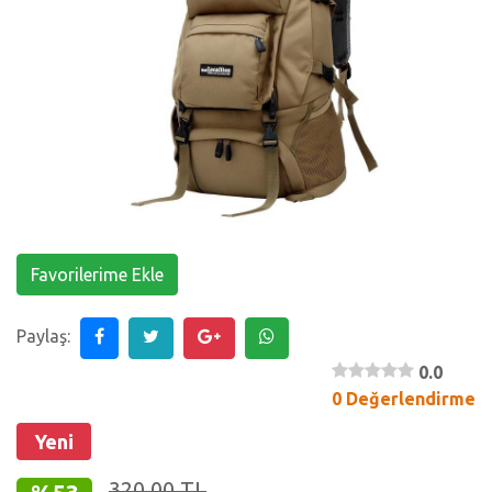
Favorilerime Ekle
Paylaş:
0.0
0 Değerlendirme
Yeni
320,00 TL
%53