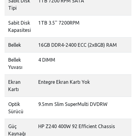
Sabit Disk
1TB 7200 RPM SATA
Tipi
Sabit Disk
1TB 3.5'' 7200RPM
Kapasitesi
Bellek
16GB DDR4-2400 ECC (2x8GB) RAM
Bellek
4 DIMM
Yuvası
Ekran
Entegre Ekran Kartı Yok
Kartı
Optik
9.5mm Slim SuperMulti DVDRW
Sürücü
Güç
HP Z240 400W 92 Efficient Chassis
Kaynağı