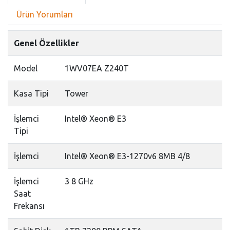
Ürün Yorumları
Genel Özellikler
Model
1WV07EA Z240T
Kasa Tipi
Tower
İşlemci
Intel® Xeon® E3
Tipi
İşlemci
Intel® Xeon® E3-1270v6 8MB 4/8
İşlemci
3 8 GHz
Saat
Frekansı