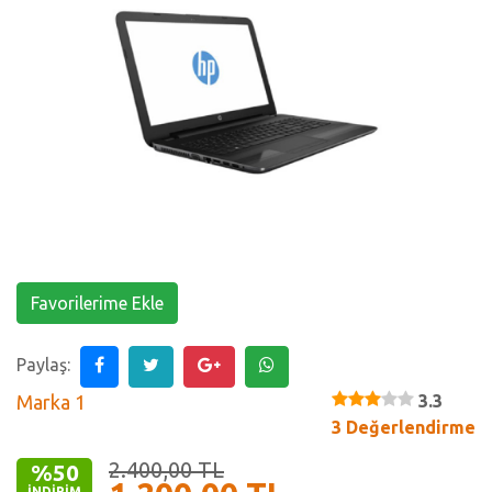
Favorilerime Ekle
Paylaş:
Marka 1
3.3
3 Değerlendirme
2.400,00 TL
%50
İNDIRIM