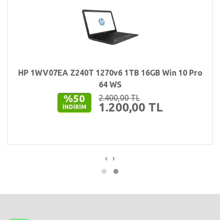
HP 1WV07EA Z240T 1270v6 1TB 16GB Win 10 Pro
64 WS
%50
2.400,00 TL
1.200,00 TL
İNDIRIM
‹
›