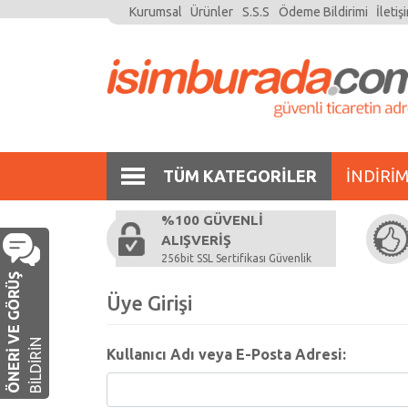
Kurumsal
Ürünler
S.S.S
Ödeme Bildirimi
İletiş
TÜM KATEGORILER
İNDIRI
%100 GÜVENLI
ALIŞVERIŞ
256bit SSL Sertifikası Güvenlik
ÖNERI VE GÖRÜŞ
Üye Girişi
BILDIRIN
Kullanıcı Adı veya E-Posta Adresi: